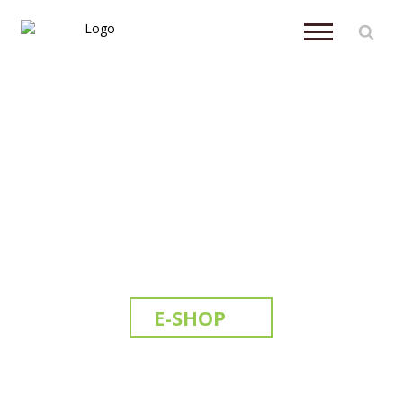
CHRÁNÍME DŘEVO VÍCE NEŽ
50 LET
Správně ošetřené dřevo použité v interiéru i exteriéru nám
v ideálních podmínkách může sloužit desítky let. Vyplatí se
proto věnovat se jeho účinné ochraně před napadením škůdci
a před dalšími riziky.
E-SHOP