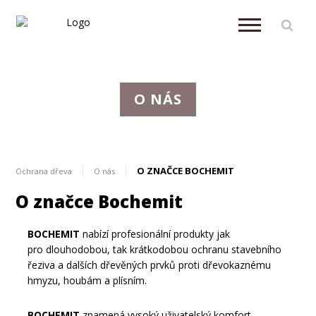
O NÁS
O ZNAČCE BOCHEMIT
Ochrana dřeva
O nás
O značce Bochemit
BOCHEMIT
nabízí profesionální produkty jak
pro dlouhodobou, tak krátkodobou ochranu stavebního
řeziva a dalších dřevěných prvků proti dřevokaznému
hmyzu, houbám a plísním.
BOCHEMIT
znamená vysoký uživatelský komfort