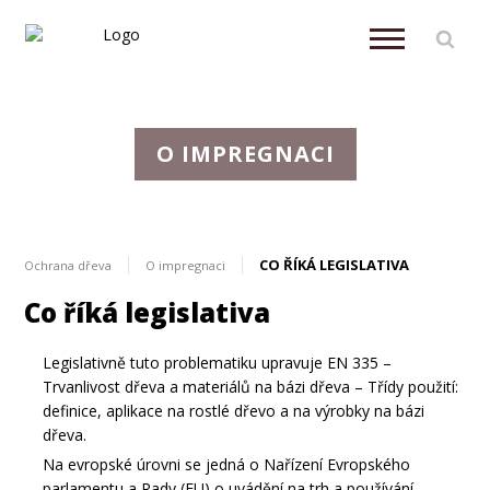
O IMPREGNACI
CO ŘÍKÁ LEGISLATIVA
Ochrana dřeva
O impregnaci
Co říká legislativa
Legislativně tuto problematiku upravuje EN 335 –
Trvanlivost dřeva a materiálů na bázi dřeva – Třídy použití:
definice, aplikace na rostlé dřevo a na výrobky na bázi
dřeva.
Na evropské úrovni se jedná o Nařízení Evropského
parlamentu a Rady (EU) o uvádění na trh a používání