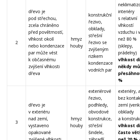
neklimati
dřevo je
interiéry
konstrukční
pod střechou,
s relativní
řezivo,
zcela chráněno
vlhkostí
obklady,
před povětrností,
vzduchu i 
střešní
vlhkost okolí
hmyz
než 80 %
2
řezivo se
nebo kondenzace
houby
(sklepy,
zvýšeným
par může vést
prádelny)
rizikem
k občasnému
vlhkost d
kondenzace
zvýšení vlhkosti
někdy mů
vodních par
dřeva
přesáhno
%
exteriérové
exteriéry, 
řezivo,
bez kontak
dřevo je
podhledy,
zemí (venk
v exteriéru
obvodové
obklady
nad zemí,
hmyz
konstrukce,
a konstruk
3
vystaveno
houby
střešní
vlhkost d
opakované
šindele,
často vět
zvýšené vlhkosti
zábradlí,
než 20 % 