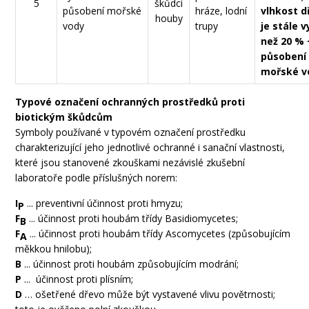
5
škůdci
působení mořské
hráze, lodní
vlhkost d
houby
vody
trupy
je stále v
než 20 % 
působení
mořské v
Typové označení ochranných prostředků proti
biotickým škůdcům
Symboly používané v typovém označení prostředku
charakterizující jeho jednotlivé ochranné i sanační vlastnosti,
které jsou stanovené zkouškami nezávislé zkušební
laboratoře podle příslušných norem:
I
... preventivní účinnost proti hmyzu;
P
F
... účinnost proti houbám třídy Basidiomycetes;
B
F
... účinnost proti houbám třídy Ascomycetes (způsobujícím
A
měkkou hnilobu);
B
... účinnost proti houbám způsobujícím modrání;
P
... účinnost proti plísním;
D
… ošetřené dřevo může být vystavené vlivu povětrnosti;