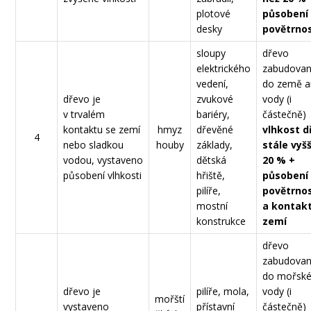
plotové
působení
desky
povětrnos
sloupy
dřevo
elektrického
zabudova
vedení,
do země 
dřevo je
zvukové
vody (i
v trvalém
bariéry,
částečně)
kontaktu se zemí
hmyz
dřevěné
vlhkost d
4
nebo sladkou
houby
základy,
stále vyšš
vodou, vystaveno
dětská
20 % +
působení vlhkosti
hřiště,
působení
pilíře,
povětrnos
mostní
a kontak
konstrukce
zemí
dřevo
zabudova
do mořsk
dřevo je
pilíře, mola,
vody (i
mořští
vystaveno
přístavní
částečně)