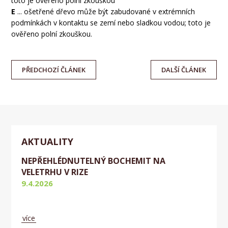
toto je ověřeno polní zkouškou
E
... ošetřené dřevo může být zabudované v extrémních
podmínkách v kontaktu se zemí nebo sladkou vodou; toto je
ověřeno polní zkouškou.
PŘEDCHOZÍ
ČLÁNEK
DALŠÍ
ČLÁNEK
AKTUALITY
NEPŘEHLÉDNUTELNÝ BOCHEMIT NA
VELETRHU V RIZE
9.4.2026
Aktuálně
více