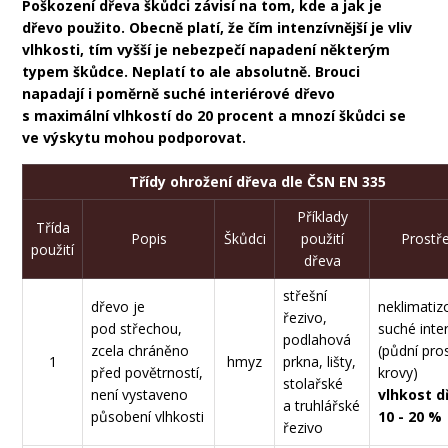
Poškození dřeva škůdci závisí na tom, kde a jak je
dřevo použito. Obecně platí, že čím intenzívnější je vliv
vlhkosti, tím vyšší je nebezpečí napadení některým
typem škůdce. Neplatí to ale absolutně.
Brouci
napadají i poměrně suché interiérové dřevo
s maximální vlhkostí do 20 procent a mnozí škůdci se
ve výskytu mohou podporovat.
Třídy ohrožení dřeva dle ČSN EN 335
Příklady
Třída
Popis
Škůdci
použití
Prostře
použití
dřeva
střešní
dřevo je
neklimati
řezivo,
pod střechou,
suché inter
podlahová
zcela chráněno
(půdní pro
1
hmyz
prkna, lišty,
před povětrností,
krovy)
stolařské
není vystaveno
vlhkost d
a truhlářské
působení vlhkosti
10 - 20 %
řezivo