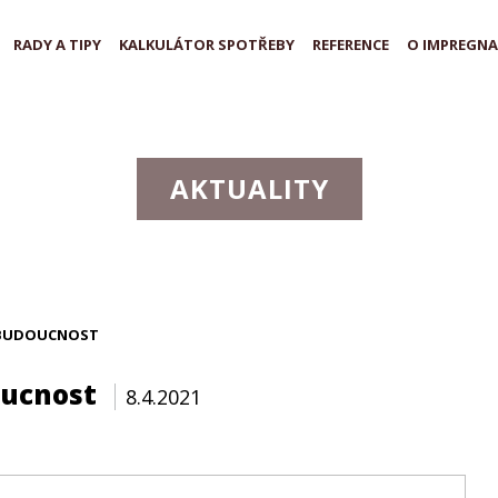
RADY A TIPY
KALKULÁTOR SPOTŘEBY
REFERENCE
O IMPREGNA
AKTUALITY
A BUDOUCNOST
oucnost
8.4.2021