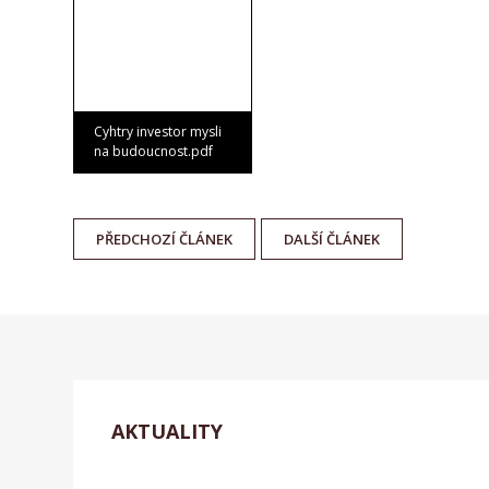
Cyhtry investor mysli
na budoucnost.pdf
PŘEDCHOZÍ
ČLÁNEK
DALŠÍ
ČLÁNEK
AKTUALITY