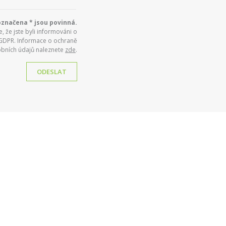
označena * jsou povinná.
 že jste byli informováni o
 GDPR. Informace o ochraně
bních údajů naleznete
zde
.
ODESLAT