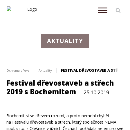
AKTUALITY
FESTIVAL DŘEVOSTAVEB A STŘECH 2
Ochrana dřeva
Aktuality
Festival dřevostaveb a střech
2019 s Bochemitem
25.10.2019
Aktuálně
Bochemit si se dřevem rozumí, a proto nemohl chybět
na Festivalu dřevostaveb a střech, který společnost NEMA,
spol. s r.o. z Olešnice v jižních Čechách pořádala nejen pro své