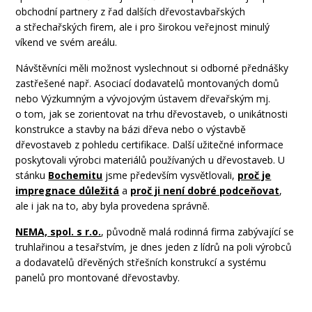
obchodní partnery z řad dalších dřevostavbařských
a střechařských firem, ale i pro širokou veřejnost minulý
víkend ve svém areálu.
Návštěvníci měli možnost vyslechnout si odborné přednášky
zastřešené např. Asociací dodavatelů montovaných domů
nebo Výzkumným a vývojovým ústavem dřevařským mj.
o tom, jak se zorientovat na trhu dřevostaveb, o unikátnosti
konstrukce a stavby na bázi dřeva nebo o výstavbě
dřevostaveb z pohledu certifikace. Další užitečné informace
poskytovali výrobci materiálů používaných u dřevostaveb. U
stánku
Bochemitu
jsme především vysvětlovali,
proč je
impregnace důležitá
a
proč ji není dobré podceňovat
,
ale i jak na to, aby byla provedena správně.
NEMA, spol. s r.o.
, původně malá rodinná firma zabývající se
truhlařinou a tesařstvím, je dnes jeden z lídrů na poli výrobců
a dodavatelů dřevěných střešních konstrukcí a systému
panelů pro montované dřevostavby.