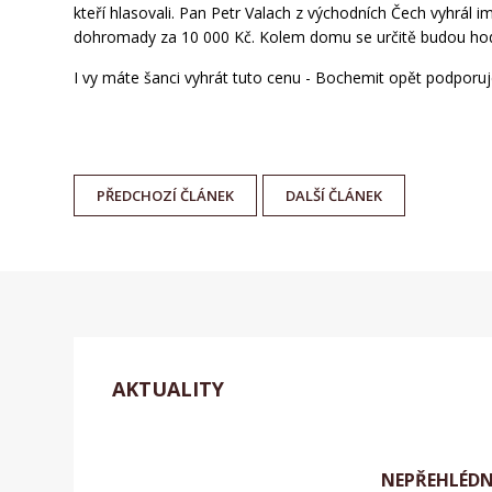
kteří hlasovali. Pan Petr Valach z východních Čech vyhrál 
dohromady za 10 000 Kč. Kolem domu se určitě budou hodi
I vy máte šanci vyhrát tuto cenu - Bochemit opět podporu
PŘEDCHOZÍ
ČLÁNEK
DALŠÍ
ČLÁNEK
AKTUALITY
NEPŘEHLÉD