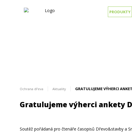
PRODUKTY
GRATULUJEME VÝHERCI ANKE
Ochrana dřeva
Aktuality
Gratulujeme výherci ankety 
Aktuálně
Soutěž pořádaná pro čtenáře časopisů Dřevo&stavby a Srub