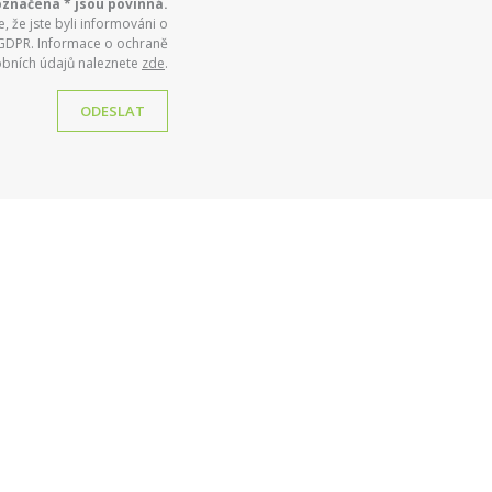
označena * jsou povinná.
 že jste byli informováni o
 GDPR. Informace o ochraně
bních údajů naleznete
zde
.
ODESLAT