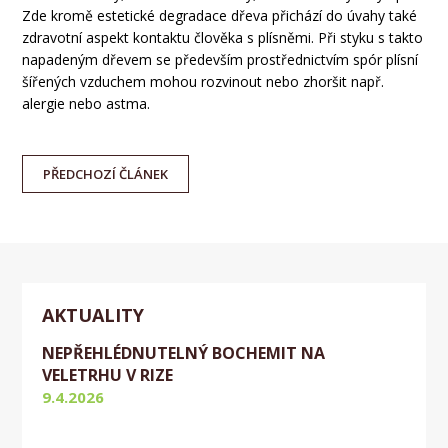
Zde kromě estetické degradace dřeva přichází do úvahy také
zdravotní aspekt kontaktu člověka s plísněmi. Při styku s takto
napadeným dřevem se především prostřednictvím spór plísní
šířených vzduchem mohou rozvinout nebo zhoršit např.
alergie nebo astma.
PŘEDCHOZÍ
ČLÁNEK
AKTUALITY
NEPŘEHLÉDNUTELNÝ BOCHEMIT NA
VELETRHU V RIZE
9.4.2026
Aktuálně