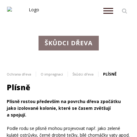
ŠKŮDCI DŘEVA
PLÍSNĚ
Ochrana dřeva
O impregnaci
Škůdci dřeva
Plísně
Plísně rostou především na povrchu dřeva zpočátku
jako izolované kolonie,
které se časem zvětšují
a spojují.
Podle rodu se plísně mohou projevovat např. jako zelené
kulaté ostrůvky, černé drobné tečky, bílé chomáčky vaty apod.