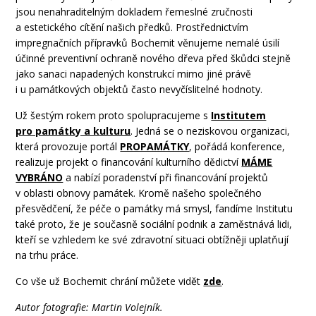
jsou nenahraditelným dokladem řemeslné zručnosti
a estetického cítění našich předků. Prostřednictvím
impregnačních přípravků Bochemit věnujeme nemalé úsilí
účinné preventivní ochraně nového dřeva před škůdci stejně
jako sanaci napadených konstrukcí mimo jiné právě
i u památkových objektů často nevyčíslitelné hodnoty.
Už šestým rokem proto spolupracujeme s
Institutem
pro památky a kulturu
. Jedná se o neziskovou organizaci,
která provozuje portál
PROPAMÁTKY
, pořádá konference,
realizuje projekt o financování kulturního dědictví
MÁME
VYBRÁNO
a nabízí poradenství při financování projektů
v oblasti obnovy památek. Kromě našeho společného
přesvědčení, že péče o památky má smysl, fandíme Institutu
také proto, že je současně sociální podnik a zaměstnává lidi,
kteří se vzhledem ke své zdravotní situaci obtížněji uplatňují
na trhu práce.
Co vše už Bochemit chrání můžete vidět
zde
.
Autor fotografie: Martin Volejník.