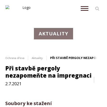
AKTUALITY
PŘI STAVBĚ PERGOLY NEZAPOMEŇTE
Ochrana dřeva
Aktuality
Při stavbě pergoly
nezapomeňte na impregnaci
2.7.2021
Napsali o nás
Soubory ke stažení