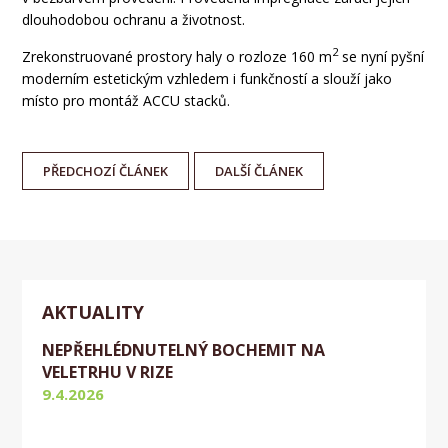
dlouhodobou ochranu a životnost.
2
Zrekonstruované prostory haly o rozloze 160 m
se nyní pyšní
moderním estetickým vzhledem i funkčností a slouží jako
místo pro montáž ACCU stacků.
PŘEDCHOZÍ
ČLÁNEK
DALŠÍ
ČLÁNEK
AKTUALITY
NEPŘEHLÉDNUTELNÝ BOCHEMIT NA
VELETRHU V RIZE
9.4.2026
Aktuálně