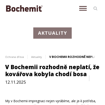
AKTUALITY
V BOCHEMII ROZHODNĚ NEPLATÍ, Ž
Ochrana dřeva
Aktuality
V Bochemii rozhodně neplatí, že
kovářova kobyla chodí bosa
12.11.2025
Aktuálně
My v Bochemii impregnaci nejen vyrábíme, ale je-li potřeba,