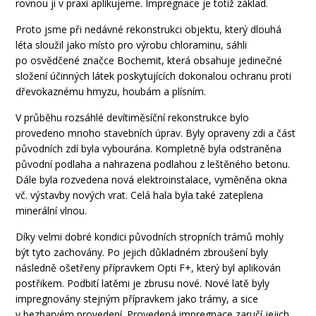
rovnou ji v praxi aplikujeme. Impregnace je totiž základ.
Proto jsme při nedávné rekonstrukci objektu, který dlouhá
léta sloužil jako místo pro výrobu chloraminu, sáhli
po osvědčené značce Bochemit, která obsahuje jedinečné
složení účinných látek poskytujících dokonalou ochranu proti
dřevokaznému hmyzu, houbám a plísním.
V průběhu rozsáhlé devítiměsíční rekonstrukce bylo
provedeno mnoho stavebních úprav. Byly opraveny zdi a část
původních zdí byla vybourána. Kompletně byla odstraněna
původní podlaha a nahrazena podlahou z leštěného betonu.
Dále byla rozvedena nová elektroinstalace, vyměněna okna
vč. výstavby nových vrat. Celá hala byla také zateplena
minerální vlnou.
Díky velmi dobré kondici původních stropních trámů mohly
být tyto zachovány. Po jejich důkladném zbroušení byly
následně ošetřeny přípravkem Opti F+, který byl aplikován
postřikem. Podbití latěmi je zbrusu nové. Nové latě byly
impregnovány stejným přípravkem jako trámy, a sice
v bezbarvém provedení. Provedená impregnace zaručí jejich