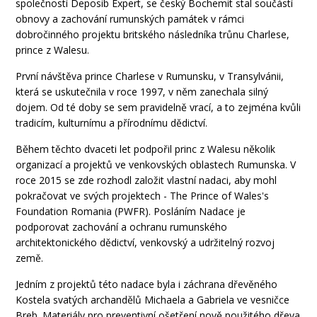
společností Deposib Expert, se český Bochemit stal součástí
obnovy a zachování rumunských památek v rámci
dobročinného projektu britského následníka trůnu Charlese,
prince z Walesu.
První návštěva prince Charlese v Rumunsku, v Transylvánii,
která se uskutečnila v roce 1997, v něm zanechala silný
dojem. Od té doby se sem pravidelně vrací, a to zejména kvůli
tradicím, kulturnímu a přírodnímu dědictví.
Během těchto dvaceti let podpořil princ z Walesu několik
organizací a projektů ve venkovských oblastech Rumunska. V
roce 2015 se zde rozhodl založit vlastní nadaci, aby mohl
pokračovat ve svých projektech - The Prince of Wales's
Foundation Romania (PWFR). Posláním Nadace je
podporovat zachování a ochranu rumunského
architektonického dědictví, venkovský a udržitelný rozvoj
země.
Jedním z projektů této nadace byla i záchrana dřevěného
Kostela svatých archandělů Michaela a Gabriela ve vesničce
Breb. Materiály pro preventivní ošetření nově použitého dřeva