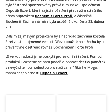
byly částečně sponzorovány právě rumunskou společností
Deposib Expert, která zajistila ošetření především střešního
dřeva přípravkem
Bochemit Forte Profi
, a částečně
Bochemií. Záchranná mise byla úspěšně ukončena 23. dubna
2018.
Dalším zajímavým projektem byla například záchrana kostela
Strei ve stejnojmenné vesnici. Dřevo použité na střechu bylo
preventivně ošetřeno rovněž Bochemitem Forte Profi.
„S velkou radostí jsme poskytli profesionální řešení. Pomocí
produktů Bochemit
se nám podařilo obnovit desítky památek
s nevyčíslitelnou hodnotou pro naši zemi,“ říká Ilie Moga,
manažer společnosti
Deposib Expert
.