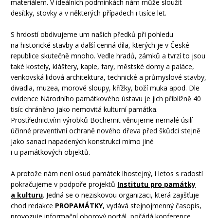
materiálem. V ideálních podmínkách nám může sloužit
desítky, stovky a v některých případech i tisíce let.
S hrdostí obdivujeme um našich předků při pohledu
na historické stavby a další cenná díla, kterých je v České
republice skutečně mnoho. Vedle hradů, zámků a tvrzí to jsou
také kostely, kláštery, kaple, fary, městské domy a paláce,
venkovská lidová architektura, technické a průmyslové stavby,
divadla, muzea, morové sloupy, křížky, boží muka apod. Dle
evidence Národního památkového ústavu je jich přibližně 40
tisíc chráněno jako nemovitá kulturní památka.
Prostřednictvím výrobků Bochemit
věnujeme nemalé úsilí
účinné preventivní ochraně nového dřeva před škůdci stejně
jako sanaci napadených konstrukcí mimo jiné
i u památkových objektů.
A protože nám není osud památek lhostejný, i letos s radostí
pokračujeme v podpoře projektů
Institutu pro památky
a kulturu
. Jedná se o neziskovou organizaci, která zajišťuje
chod redakce
PROPAMÁTKY
, vydává stejnojmenný časopis,
provozuje informační oborový portál, pořádá konference,