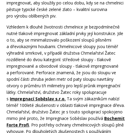
impregnovat, aby sloužily po celou dobu, kdy se na chmelnici
pěstuje typické české zelené zlato – kvalitní surovina
pro výrobu oblíbených piv.
Vzhledem k dlouhé životnosti chmelnice je bezpodmínečně
nutné tlakově impregnovat základní prvky její konstrukce. Jde
o to, aby se minimalizovalo poškození sloupů plísněmi
a dřevokaznými houbami. Chmelnicové sloupy jsou téměř
výhradně smrkové, v případě družstva Chmelařství Žatec
rozdělené do dvou kategorií: středové sloupy - tlakově
impregnované a obvodové sloupy - tlakově impregnované
a perforované. Perforace znamená, že jsou do sloupu ve
spodní části zhruba jeden metr od paty sloupu navrtány
otvory o průměru tři milimetry pro lepší průnik impregnační
látky. Chmelařství, družstvo Žatec roky spolupracuje
s
Impregnací Soběslav s.r.o.
Ta svým zákazníkům nabízí
téměř 100leté zkušenosti v oblasti tlakové impregnace dřeva.
Chmelařství, družstvo Žatec je s touto spoluprací spokojeno
mimo jiné proto, že Impregnace Soběslav používá
Bochemit
Forte Profi
. Pro potřeby ochrany chmelnicových sloupů plně
vyhovuje. Po dlouholetých zkušenostech s používáním