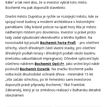
Itálie“ a tak není divu, že si investor vybral toto místo.
Bochemit mu pak doporučili stavebníci.
Dnešní město Dupnitsa je rychle se rozvíjející město, kde se
spojují nové budovy a moderní architektura s historickými
památkami. Díky krásné poloze na úpatí hory Rila je město
nádherným místem pro dovolenou. Investor si právě proto
tady zadal vybudování víkendového a letního bydlení. Na
novostavbě byl použit
Bochemit Forte Profi
- pro ošetření
střechy, všech dřevěných částí vlastní stavby, pro ošetření
dřevěných podlah terasy i dřevěných podlah okolo bazénu
(metodou vakuotlakové impregnace). Dřevěné oplocení bylo
ošetřeno nátěrem
Bochemit Opti F+
. Jako vrchní krycí nátěr
posloužil
Bochemit Estetik
. Na značku Bochemit padla
volba kvůli dlouhodobé ochraně dřeva - minimálně 15 let.
„Vše začalo střechou, po té řemeslníci sami investorovi
doporučili právě přípravky Bochemit,“ říká František
Zábranský, který je se zmíněnou realizací v Bulharsku detailně
obeznámen.