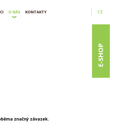
CZ
CI
O NÁS
KONTAKTY
E-SHOP
i oběma značný závazek.