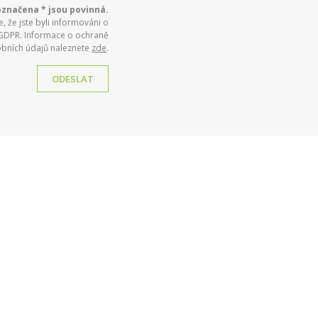
označena * jsou povinná.
 že jste byli informováni o
 GDPR. Informace o ochraně
bních údajů naleznete
zde
.
ODESLAT