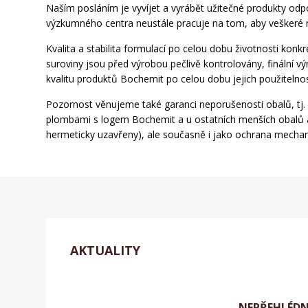
Naším posláním je vyvíjet a vyrábět užitečné produkty odpo
výzkumného centra neustále pracuje na tom, aby veškeré n
Kvalita a stabilita formulací po celou dobu životnosti konk
suroviny jsou před výrobou pečlivě kontrolovány, finální 
kvalitu produktů Bochemit po celou dobu jejich použitelnos
Pozornost věnujeme také garanci neporušenosti obalů, tj.
plombami s logem Bochemit a u ostatních menších obalů ap
hermeticky uzavřeny), ale současně i jako ochrana mechan
AKTUALITY
NEPŘEHLÉD