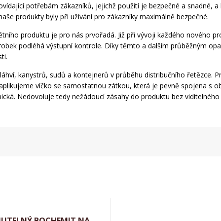
vídající potřebám zákazníků, jejichž použití je bezpečné a snadné, a 
aše produkty byly při užívání pro zákazníky maximálně bezpečné.
rétního produktu je pro nás prvořadá. Již při vývoji každého nového pr
výrobek podléhá výstupní kontrole. Díky těmto a dalším průběžným opa
ti.
 láhví, kanystrů, sudů a kontejnerů v průběhu distribučního řetězce
likujeme víčko se samostatnou zátkou, která je pevně spojena s oba
ická. Nedovoluje tedy nežádoucí zásahy do produktu bez viditelného 
NUTELNÝ BOCHEMIT NA