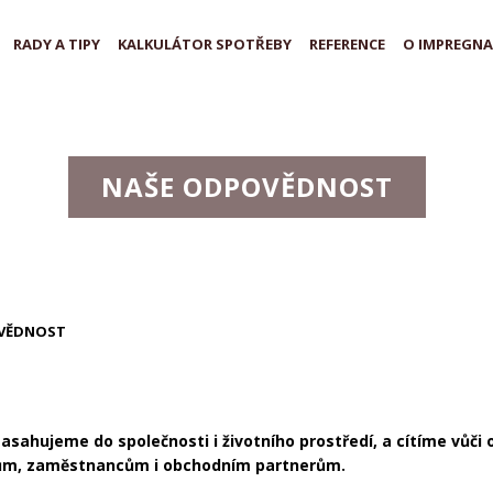
RADY A TIPY
KALKULÁTOR SPOTŘEBY
REFERENCE
O IMPREGNA
NAŠE ODPOVĚDNOST
VĚDNOST
 zasahujeme do společnosti i životního prostředí, a cítíme vůč
íkům, zaměstnancům i obchodním partnerům.