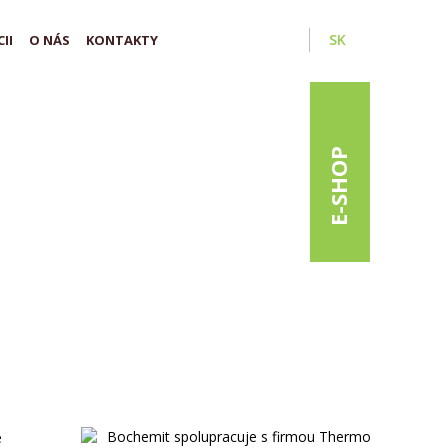
SK
II
O NÁS
KONTAKTY
E-SHOP
e