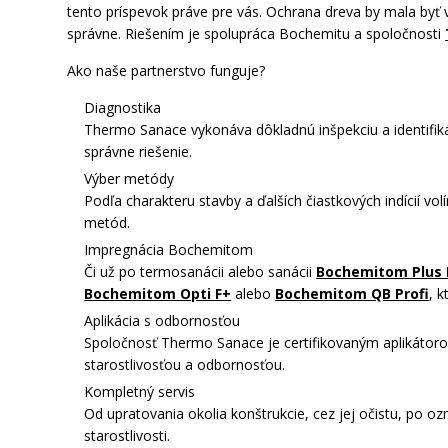
tento príspevok práve pre vás. Ochrana dreva by mala byť
správne. Riešením je spolupráca Bochemitu a spoločnosti
Ako naše partnerstvo funguje?
Diagnostika
Thermo Sanace vykonáva dôkladnú inšpekciu a identifi
správne riešenie.
Výber metódy
Podľa charakteru stavby a ďalších čiastkových indícií
metód.
Impregnácia Bochemitom
Či už po termosanácii alebo sanácii
Bochemitom Plus 
Bochemitom Opti F+
alebo
Bochemitom QB Profi
, 
Aplikácia s odbornosťou
Spoločnosť Thermo Sanace je certifikovaným aplikátor
starostlivosťou a odbornosťou.
Kompletný servis
Od upratovania okolia konštrukcie, cez jej očistu, po o
starostlivosti.