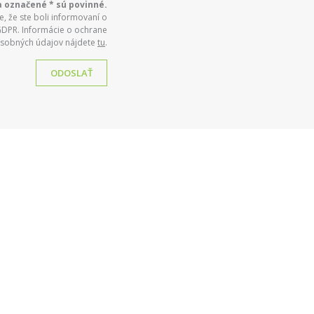
a označené * sú povinné.
, že ste boli informovaní o
GDPR. Informácie o ochrane
sobných údajov nájdete
tu
.
ODOSLAŤ