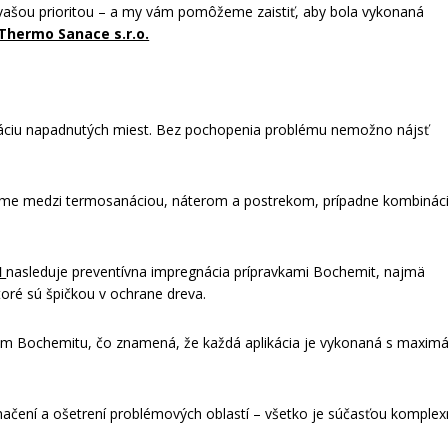
 vašou prioritou – a my vám pomôžeme zaistiť, aby bola vykonaná
Thermo Sanace s.r.o.
káciu napadnutých miest. Bez pochopenia problému nemožno nájsť
 volíme medzi termosanáciou, náterom a postrekom, prípadne kombinác
I
nasleduje preventívna impregnácia prípravkami Bochemit, najmä
ktoré sú špičkou v ochrane dreva.
om Bochemitu, čo znamená, že každá aplikácia je vykonaná s maxim
značení a ošetrení problémových oblastí – všetko je súčasťou komplex