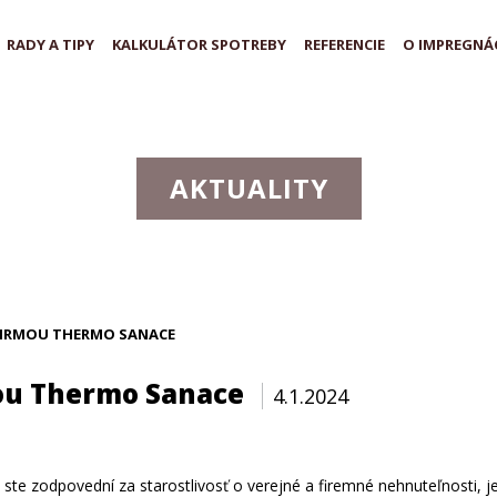
RADY A TIPY
KALKULÁTOR SPOTREBY
REFERENCIE
O IMPREGNÁC
AKTUALITY
FIRMOU THERMO SANACE
mou Thermo Sanace
4.1.2024
ste zodpovední za starostlivosť o verejné a firemné nehnuteľnosti, j