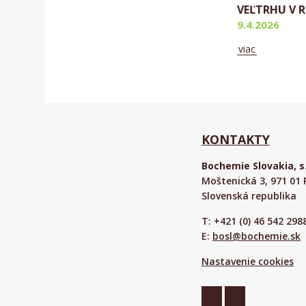
VEĽTRHU V R
9.4.2026
viac
Aktuálne
KONTAKTY
Bochemie Slovakia, s.
Moštenická 3, 971 01 
Slovenská republika
T: +421 (0) 46 542 298
E:
bosl@bochemie.sk
Nastavenie cookies