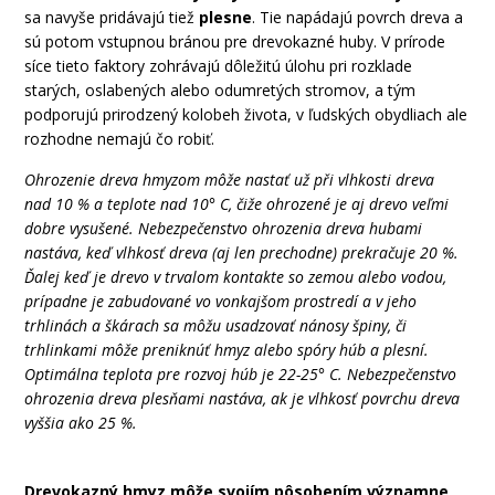
sa
navyše
pridávajú
tiež
plesne
.
Tie
napádajú
povrch dreva
a
sú potom
vstupnou
bránou
pre
drevokazné
huby
.
V
prírode
síce tieto
faktory zohrávajú
dôležitú
úlohu pri
rozklade
starých
,
oslabených
alebo
odumretých
stromov
,
a
tým
podporujú
prirodzený
kolobeh
života
,
v ľudských
obydliach
ale
rozhodne
nemajú čo
robiť
.
Ohrozenie dreva hmyzom môže nastať už při vlhkosti dreva
nad 10 % a teplote nad 10° C, čiže ohrozené je aj drevo veľmi
dobre vysušené. Nebezpečenstvo ohrozenia dreva hubami
nastáva, keď vlhkosť dreva (aj len prechodne) prekračuje 20 %.
Ďalej keď je drevo v trvalom kontakte so zemou alebo vodou,
prípadne je zabudované vo vonkajšom prostredí a v jeho
trhlinách a škárach sa môžu usadzovať nánosy špiny, či
trhlinkami môže preniknúť hmyz alebo spóry húb a plesní.
Optimálna teplota pre rozvoj húb je 22-25° C. Nebezpečenstvo
ohrozenia dreva plesňami nastáva, ak je vlhkosť povrchu dreva
vyššia ako 25 %.
Drevokazný
hmyz
môže
svojím
pôsobením
významne