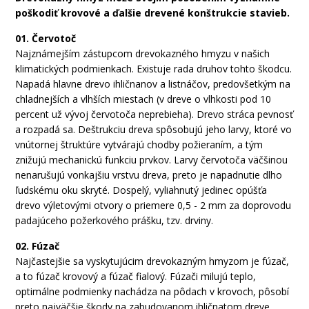
poškodiť
krovové
a
ďalšie drevené
konštrukcie
stavieb
.
01. Červotoč
Najznámejším
zástupcom
drevokazného
hmyzu
v
našich
klimatických
podmienkach
.
Existuje rad
a
druhov tohto
škodcu
.
Napadá
hlavne
drevo
ihličnanov
a
listnáčov
,
predovšetkým na
chladnejších
a
vlhších
miestach
(
v dreve
o
vlhkosti pod
10
percent
už
vývoj
červotoča
neprebieha
)
.
Drevo
stráca
pevnosť
a
rozpadá
sa
.
Deštrukciu
dreva
spôsobujú
jeho
larvy
,
ktoré
vo
vnútornej štruktúre
vytvárajú
chodby
požieraním
,
a
tým
znižujú
mechanickú
funkciu
prvkov
.
Larvy
červotoča
väčšinou
nenarušujú
vonkajšiu
vrstvu
dreva
,
preto
je napadnutie
dlho
ľudskému
oku
skryté.
Dospelý
,
vyliahnutý
jedinec
opúšťa
drevo
výletovými
otvory
o priemere
0,5
-
2
mm
za
doprovodu
padajúceho
požerkového
prášku
,
tzv
.
d
rviny
.
02.
Fúzač
Najčastejšie sa vyskytujúcim drevokazným hmyzom je fúzač,
a to fúzač krovový a fúzač fialový. Fúzači milujú teplo,
optimálne podmienky nachádza na pôdach v krovoch, pôsobí
preto najväčšie škody na zabudovanom ihličnatom dreve.