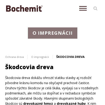
O IMPREGNÁCII
ŠKODCOVIA DREVA
Ochrana dreva
O impregnácii
Škodcovia dreva
Škodcovia
dreva
dokážu
ohroziť
statiku
stavby
aj
rozložiť
pôvodne
krásnu
komodu
na obyčajné
prachové
častice
.
Druhov
týchto škodcov
je celá
škála
,
vyvíjajú
sa
v
rozdielnych
podmienkach
,
ale môžu
sa
dopĺňať
a
v
nežiaduce
symbióze
spôsobiť
závratné
škody
.
Hlavnými
skupinami
biologických
škodcov
sú
drevokazný
hmy
z
a
drevokazné
huby
.
K nim