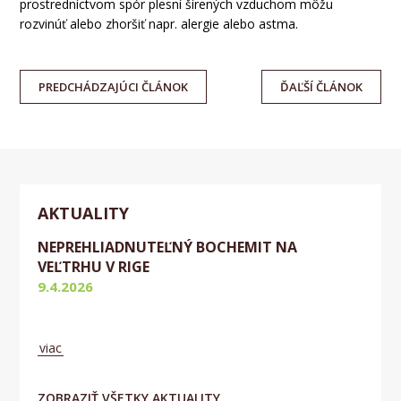
prostredníctvom
spór
plesní
šírených
vzduchom môžu
rozvinúť
alebo zhoršiť
napr
.
a
lergie alebo
astma
.
PREDCHÁDZAJÚCI
ČLÁNOK
ĎAĽŠÍ
ČLÁNOK
AKTUALITY
NEPREHLIADNUTEĽNÝ BOCHEMIT NA
VEĽTRHU V RIGE
9.4.2026
Aktuálne
viac
ZOBRAZIŤ VŠETKY AKTUALITY