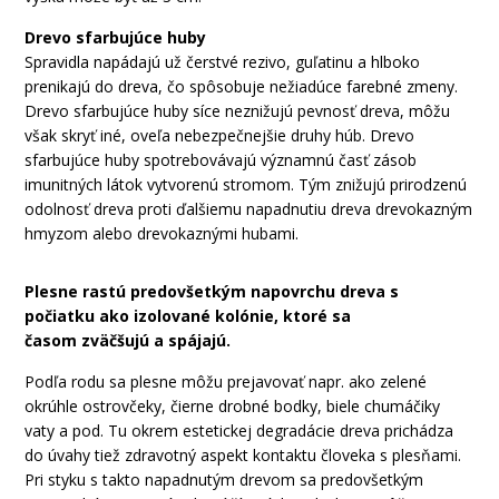
Drevo sfarbujúce
huby
Spravidla
napádajú
už
čerstvé
rezivo
,
guľatinu
a
hlboko
prenikajú
do dreva
,
čo spôsobuje
nežiadúce
farebné zmeny
.
Drevo sfarbujúce
huby
síce
neznižujú
pevnosť
dreva
,
môžu
však
skryť
iné
, oveľa
nebezpečnejšie
druhy húb
.
Drevo
sfarbujúce
huby spotrebovávajú
významnú
časť
zásob
imunitných
látok
vytvorenú
stromom
.
Tým
znižujú
prirodzenú
odolnosť
dreva proti
ďalšiemu
napadnutiu
dreva
drevokazným
hmyzom alebo
drevokaznými
hubami
.
Plesne
rastú predovšetkým
na
povrchu
dreva
s
počiatku
ako izolované
kolónie
,
ktoré sa
časom
zväčšujú
a
spájajú
.
Podľa
rodu
sa
plesne
môžu
prejavovať
napr
.
a
ko zelené
okrúhle
ostrovčeky
,
čierne
drobné
bodky
,
biele
chumáčiky
vaty
a
pod.
Tu
okrem estetickej
degradácie
dreva
prichádza
do
úvahy
tiež zdravotný
aspekt
kontaktu
človeka
s
plesňami
.
Pri styku
s takto
napadnutým
drevom
sa predovšetkým