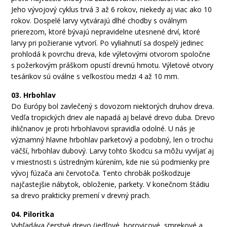
Jeho vývojový cyklus trvá 3 až 6 rokov, niekedy aj viac ako 10
rokov. Dospelé larvy vytvárajú dlhé chodby s oválnym
prierezom, ktoré bývajú nepravidelne utesnené drví, ktoré
larvy pri požieranie vytvorí. Po vyliahnutí sa dospelý jedinec
prohlodá k povrchu dreva, kde výletovými otvorom spoločne
s požerkovým práškom opustí drevnú hmotu. Výletové otvory
tesárikov sú oválne s veľkosťou medzi 4 až 10 mm.
03. Hrbohlav
Do
Európy
bol
zavlečený
s dovozom
niektorých druhov
dreva
.
Vedľa
tropických
driev
ale
napadá
aj
belavé
drevo
duba
.
Drevo
ihličnanov
je
proti
hrbohlavovi
spravidla
odolné
.
U
nás
je
významný
hlavne
hrbohlav
parketový
a
podobný
,
len o
trochu
väčší
,
hrbohlav
dubový
.
Larvy
tohto škodcu
sa
môžu
vyvíjať
aj
v
miestnosti
s
ústredným
kúrením
,
kde nie sú
podmienky
pre
vývoj
fúzača
ani
červotoča
.
Tento
chrobák
poškodzuje
najčastejšie
nábytok
,
obloženie
,
parkety
.
V konečnom
štádiu
sa
drevo
prakticky
premení
v
drevný
prach
.
04. Piloritka
Vyhľadáva
čerstvé drevo
(
jedľové
,
borovicové
,
smrekové
a