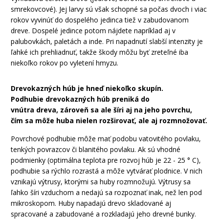
smrekovcové
)
.
Jej
larvy
sú
však
schopné
sa
počas
dvoch
i viac
rokov
vyvinúť
do
dospelého jedinca
tiež
v zabudovanom
dreve
.
Dospelé jedince
potom nájdete
napríklad aj
v
palubovkách
,
paletách
a
inde
.
Pri
napadnutí
slabší
intenzity
je
ľahké ich
prehliadnuť,
takže
škody môžu
byť
zreteľné
iba
niekoľko rokov
po
vyletení
hmyzu
.
Drevokazných
húb je
hneď niekoľko
skupín
.
Podhubie
drevokazných
húb
preniká
do
vnútra
dreva
,
zároveň sa
ale
šíri
aj
na
jeho
povrchu,
čím
sa
môže
huba
nielen
rozširovať
,
ale
aj
rozmnožovať
.
Povrchové
podhubie
môže mať podobu
vatovitého
povlaku
,
tenkých
povrazcov
či
blanitého
povlaku
.
Ak sú
vhodné
podmienky
(
optimálna
teplota
pre rozvoj
húb je
22
-
25
°
C
)
,
podhubie
sa rýchlo
rozrastá
a
môže
vytvárať
plodnice
.
V nich
vznikajú
výtrusy
,
ktorými sa
huby
rozmnožujú
.
Výtrusy
sa
ľahko
šíri
vzduchom
a
nedajú sa
rozpoznať
inak
,
než
len
pod
mikroskopom
.
Huby
napadajú
drevo
skladované
aj
spracované
a
zabudované
a
rozkladajú
jeho
drevné
bunky
.