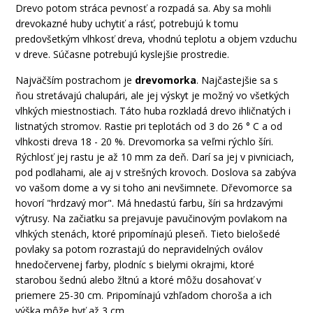
Drevo
potom
stráca
pevnosť
a
rozpadá
sa
.
Aby
sa
mohli
drevokazné
huby
uchytiť
a
rásť
,
potrebujú
k tomu
predovšetkým
vlhkosť
dreva
,
vhodnú teplotu
a
objem vzduchu
v dreve
.
Súčasne
potrebujú
kyslejšie
prostredie
.
Najväčším
postrachom
je
drevomorka
.
Najčastejšie sa
s
ňou
stretávajú
chalupári
,
ale jej
výskyt
je možný
vo
všetkých
vlhkých
miestnostiach
.
Táto huba
rozkladá
drevo
ihličnatých
i
listnatých
stromov
.
Rastie
pri teplotách
od
3
do
26
°
C
a
od
vlhkosti
dreva
18
-
20
%
.
Drevomorka
sa
veľmi rýchlo
šíri
.
Rýchlosť
jej rastu
je
až
10
mm
za
deň
.
Darí
sa jej
v pivniciach
,
pod
podlahami
,
ale
aj
v strešných
krovoch
.
Doslova
sa
zabýva
vo
vašom
dome
a
vy
si toho ani
nevšimnete
.
Dřevomorce
sa
hovorí "
hrdzavý
mor
"
.
Má
hnedastú
farbu
,
šíri sa
hrdzavými
výtrusy
.
Na
začiatku
sa
prejavuje
pavučinovým
povlakom
na
vlhkých
stenách
,
ktoré pripomínajú
pleseň
.
Tieto
bielošedé
povlaky
sa potom
rozrastajú
do
nepravidelných
oválov
hnedočervenej
farby
,
plodníc
s
bielymi
okrajmi
,
ktoré
starobou
šednú
alebo
žltnú
a
ktoré môžu
dosahovať
v
priemere
25-30
cm
.
Pripomínajú
vzhľadom
choroša
a
ich
výška
môže byť až
3
cm
.